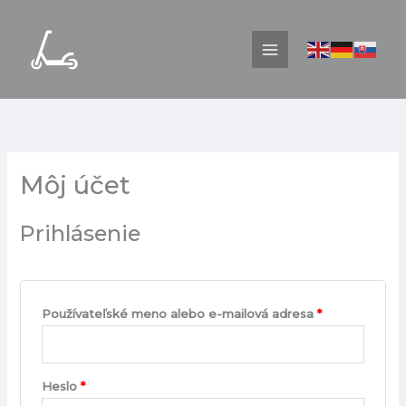
Preskočiť
na
obsah
Povinné
Povinné
Môj účet
Prihlásenie
Používateľské meno alebo e-mailová adresa
*
Heslo
*